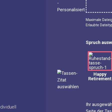
er Tassen
r Tassen
Maximale Datei
Erlaubte Dateity
er Tassen
Tassen
Spruch ausw
sondere Anlässe
sen
Happy
ssen
Retirement
Ihr ausgewäh
dividuell
Seite der Ta