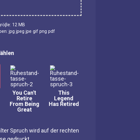
gröβe: 12 MB
pen: jpg jpeg jpe gif png pdf
ählen
You Can't
This
Retire
Legend
From Being
Has Retired
Great
lter Spruch wird auf der rechten
sse gedruckt.