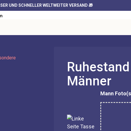
SER UND SCHNELLER WELTWEITER VERSAND 🎁
en
en
ssen
Tassen
esondere
Ruhestand 
n
Männer
Mann Foto(s
ssen