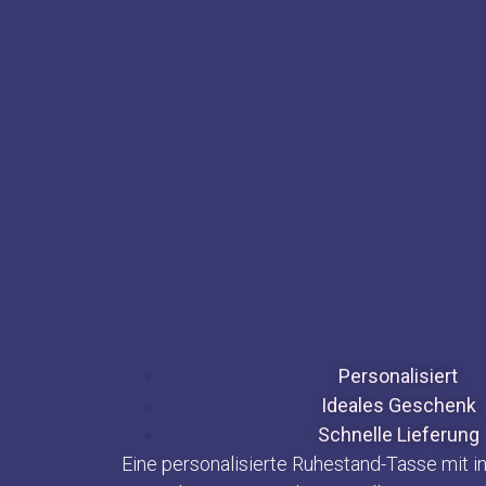
Kinder Tassen
Hundeliebhab
Katzeliebhabe
Pferdeliebhab
Weihnachten 
Sport Tassen
Hobby Tassen
Tassen für be
Sonstiges Tas
Bestseller Ta
Personalisiert
Kundeanfrage
Ideales Geschenk
Kontakt
Schnelle Lieferung
Warenkorb
Eine personalisierte Ruhestand-Tasse mit in
Blog