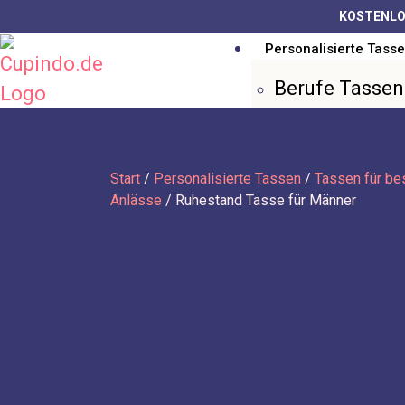
KOSTENLO
Personalisierte Tass
Berufe Tassen
Hochzeit Tass
Geburtstag Ta
Freundinnen 
Start
/
Personalisierte Tassen
/
Tassen für b
Anlässe
/ Ruhestand Tasse für Männer
Paar Tassen
Familie Tasse
Mama Tassen
Papa Tassen
Opa Tassen
Oma Tassen
Schwester Ta