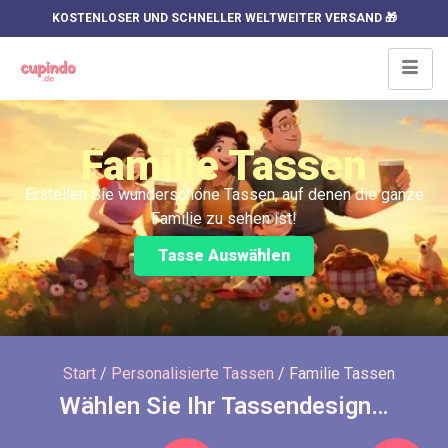
KOSTENLOSER UND SCHNELLER WELTWEITER VERSAND 🎁
Familie Tassen
Erstellen Sie wunderschöne Tassen, auf denen die ganze
Familie zu sehen ist!
Tasse Auswählen
Start
/
Personalisierte Tassen
/ Familie Tassen
Wählen Sie Ihr Tassendesign…