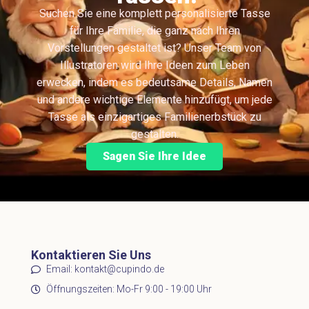
Suchen Sie eine komplett personalisierte Tasse
für Ihre Familie, die ganz nach Ihren
Vorstellungen gestaltet ist? Unser Team von
Illustratoren wird Ihre Ideen zum Leben
erwecken, indem es bedeutsame Details, Namen
und andere wichtige Elemente hinzufügt, um jede
Tasse als einzigartiges Familienerbstück zu
gestalten.
Sagen Sie Ihre Idee
Kontaktieren Sie Uns
Email: kontakt@cupindo.de
Öffnungszeiten: Mo-Fr 9:00 - 19:00 Uhr