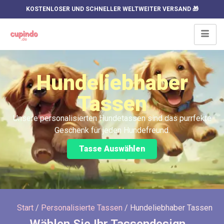
KOSTENLOSER UND SCHNELLER WELTWEITER VERSAND 🎁
Hundeliebhaber
Tassen
Unsere personalisierten Hundetassen sind das purrfekte
Geschenk für jeden Hundefreund.
Tasse Auswählen
Start
/
Personalisierte Tassen
/ Hundeliebhaber Tassen
Wählen Sie Ihr Tassendesign…