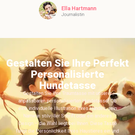
Ella Hartmann
Journalistin
Gestalten Sie Ihre Perfekt
Personalisierte
Hundetasse
Gestalten Sie Ihre Traumtasse mit unserer
anpassbaren personalisierten Hundetasse! Ob
eine individuelle Illustration Ihres Hundes, sein
Name in stilvoller Schrift oder ein anderes
Design – die Wahl liegt bei Ihnen. Diese Tasse
fängt die Persönlichkeit Ihres Haustieres ein und