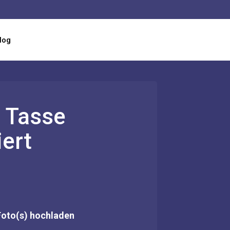
log
n Tasse
iert
Foto(s) hochladen