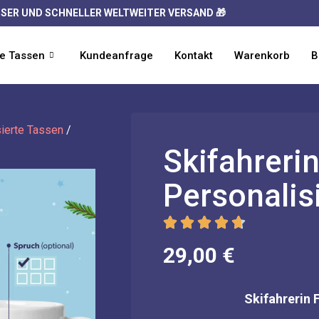
SER UND SCHNELLER WELTWEITER VERSAND 🎁
te Tassen
Kundeanfrage
Kontakt
Warenkorb
B
sierte Tassen
/
Skifahreri
Personalis
29,00
€
Skifahrerin 