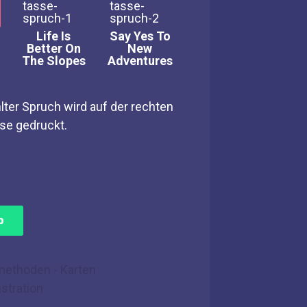
Life Is
Say Yes To
Better On
New
The Slopes
Adventures
lter Spruch wird auf der rechten
sse gedruckt.
b