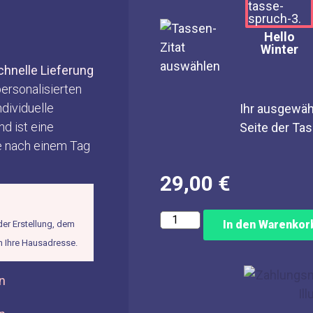
Hello
Winter
chnelle Lieferung
personalisierten
ndividuelle
Ihr ausgewäh
nd ist eine
Seite der Ta
ke nach einem Tag
29,00
€
In den Warenkor
er Erstellung, dem
n Ihre Hausadresse.
n